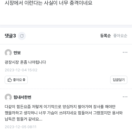
시장에서 이런다는 사실이 너무 충격이네요
댓글
3
등록순
좋아요순
옵션
만보
광장시장 혼좀 나야됩니다
2023-12-04 15:02
좋아요
0
답글달기
옵션
힘내서한번
다같이 힘든요즘 저렇게 이기적으로 양심까지 팔아가며 장사를 해야만
했을까하고 생각하니 너무 가슴이 쓰려지네요 힘들어서 그랬겠지만 용서와
납득은 힘들거 같네요...
2023-12-05 08:11