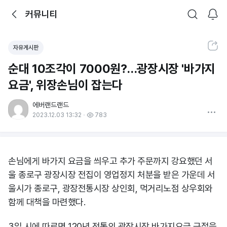
뒤로가기
커뮤니티
알림
커뮤니티
검색
공유하기
자유게시판
순대 10조각이 7000원?…광장시장 '바가지
요금', 위장손님이 잡는다
에버랜드랜드
더보기
2023.12.03 13:32
783
손님에게 바가지 요금을 씌우고 추가 주문까지 강요했던 서
울 종로구 광장시장 전집이 영업정지 처분을 받은 가운데 서
울시가 종로구, 광장전통시장 상인회, 먹거리노점 상우회와
함께 대책을 마련했다.
3일 시에 따르면 120년 전통의 광장시장 바가지요금 근절을