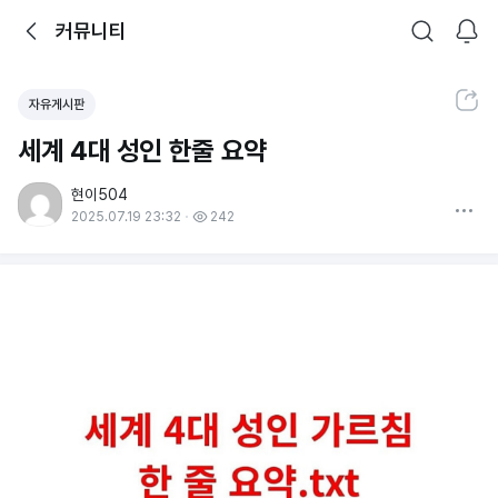
뒤로가기
커뮤니티
알림
커뮤니티
검색
공유하기
자유게시판
세계 4대 성인 한줄 요약
현이504
더보기
2025.07.19 23:32
242