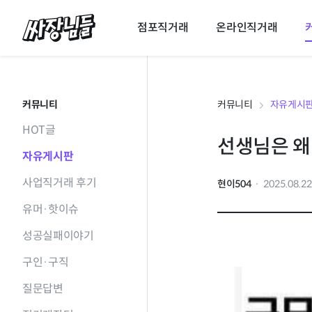
싸장님들
점포직거래
온라인직거래
커뮤니티
커뮤니티
자유게시
HOT글
선생님은 왜
자유게시판
사업직거래 후기
현이504
2025.08.2
유머·핫이슈
성공실패이야기
구인·구직
질문답변