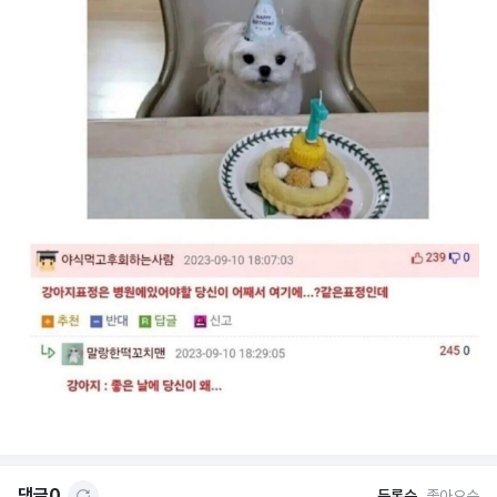
댓글
0
등록순
좋아요순