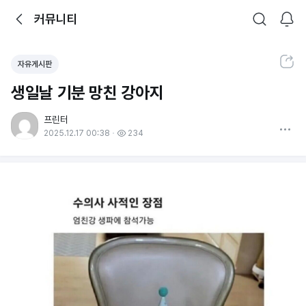
뒤로가기
커뮤니티
알림
커뮤니티
검색
공유하기
자유게시판
생일날 기분 망친 강아지
프린터
더보기
2025.12.17 00:38
234