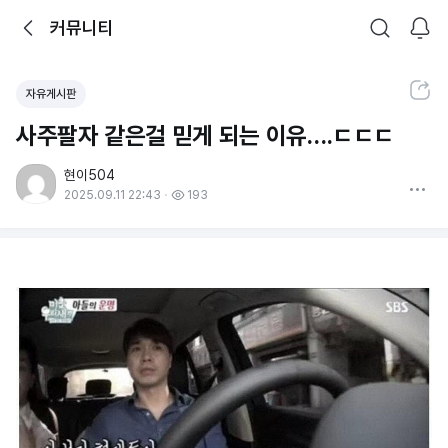
뒤로가기
커뮤니티
알림
커뮤니티
검색
공유하기
자유게시판
사주팔자 같은걸 믿게 되는 이유….ㄷㄷㄷ
현이504
더보기
2025.09.11 22:43
193