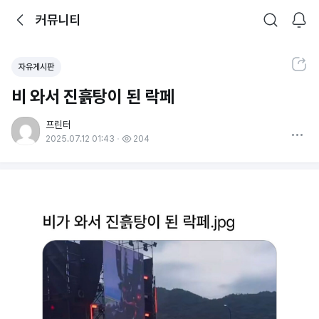
뒤로가기
커뮤니티
알림
커뮤니티
검색
공유하기
자유게시판
비 와서 진흙탕이 된 락페
프린터
더보기
2025.07.12 01:43
204