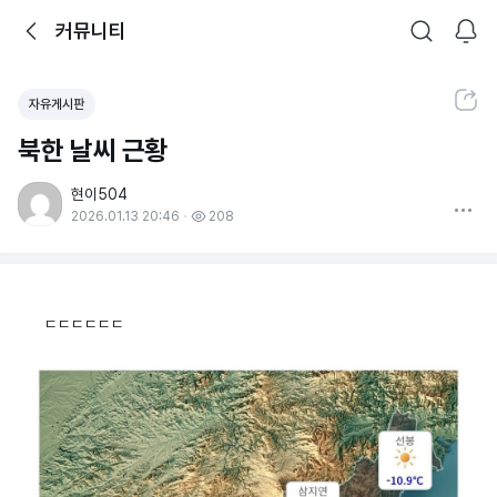
뒤로가기
커뮤니티
알림
커뮤니티
검색
공유하기
자유게시판
북한 날씨 근황
현이504
더보기
2026.01.13 20:46
208
ㄷㄷㄷㄷㄷㄷ