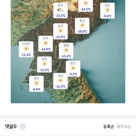
댓글
0
등록순
좋아요순