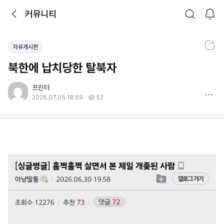
뒤로가기
커뮤니티
알림
커뮤니티
검색
공유하기
자유게시판
북한에 납치당한 탈북자
프린터
더보기
2026.07.05 18:59
52