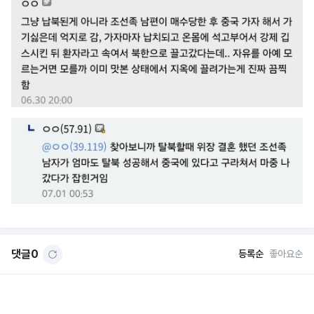
댓글
0
등록순
좋아요순