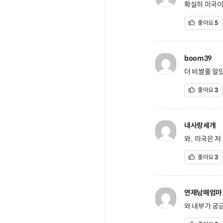
확실히 미국이
좋아요
5
boom39
더 비쌀줄 알았
좋아요
3
내사랑세개
와.. 미국은 
좋아요
3
연재남매엄마
와 내부가 궁