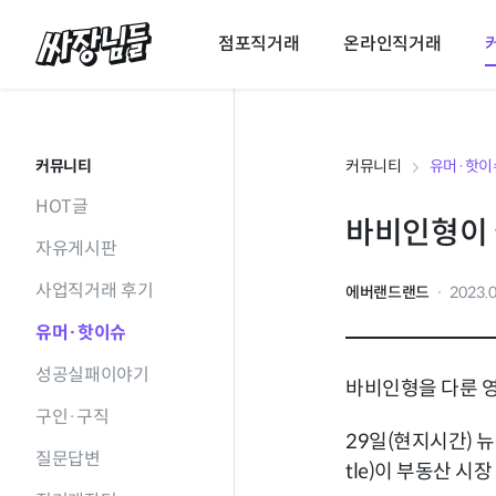
싸장님들
점포직거래
온라인직거래
커뮤니티
커뮤니티
유머·핫이
HOT글
바비인형이 
자유게시판
사업직거래 후기
에버랜드랜드
2023.0
유머·핫이슈
성공실패이야기
바비인형을 다룬 영
구인·구직
29일(현지시간) 뉴
질문답변
tle)이 부동산 시