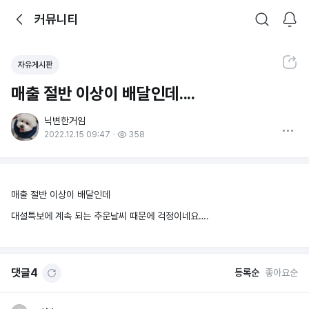
뒤로가기
커뮤니티
알림
커뮤니티
검색
공유하기
자유게시판
매출 절반 이상이 배달인데....
닉변한거임
더보기
2022.12.15 09:47
358
매출 절반 이상이 배달인데
대설특보에 계속 되는 추운날씨 때문에 걱정이네요….
댓글
4
등록순
좋아요순
옵션