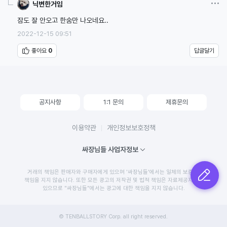
옵션
닉변한거임
잠도 잘 안오고 한숨만 나오네요..
2022-12-15 09:51
좋아요
0
답글달기
공지사항
1:1 문의
제휴문의
이용약관
개인정보보호정책
싸장님들 사업자정보
거래의 책임은 판매자와 구매자에게 있으며 '싸장님들'에서는 일체의 보증 및
글쓰기
책임을 지지 않습니다. 또한 모든 광고의 저작권 및 법적 책임은 자료제공자에게
있으므로 "싸장님들"에서는 광고에 대한 책임을 지지 않습니다.
© TENBALLSTORY Corp. all right reserved.