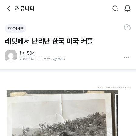
뒤로가기
커뮤니티
알림
커뮤니티
검색
공유하기
자유게시판
레딧에서 난리난 한국 미국 커플
현이504
더보기
2025.09.02 22:22
246