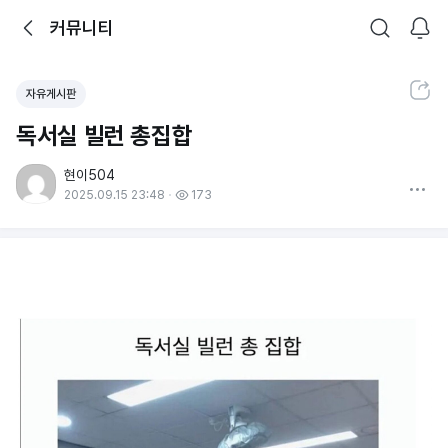
뒤로가기
커뮤니티
알림
커뮤니티
검색
공유하기
자유게시판
독서실 빌런 총집합
현이504
더보기
2025.09.15 23:48
173