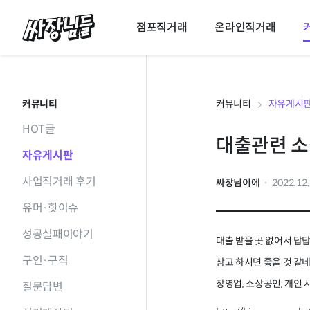
싸장님들
점포직거래
온라인직거래
커뮤니티
커뮤니티
자유게시
HOT글
대출관련 
자유게시판
사업직거래 후기
싸장님이에
2022.12
유머·핫이슈
성공실패이야기
대출 받을 곳 없어서 답
구인·구직
참고 하시면 좋을 것 같
장영업, 소상공인, 개인
질문답변