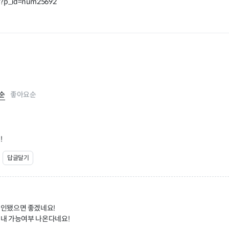
kr/?p_id=num25692
순
좋아요순
!
답글달기
인됐으면 좋겠네요!
이내 가능여부 나온다네요!