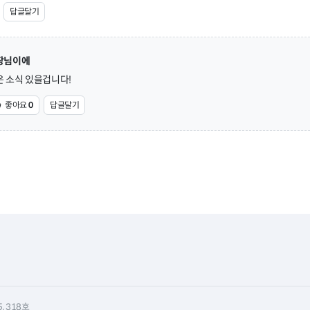
답글달기
장님이에
은 소식 있을겁니다!
좋아요
0
답글달기
 318호