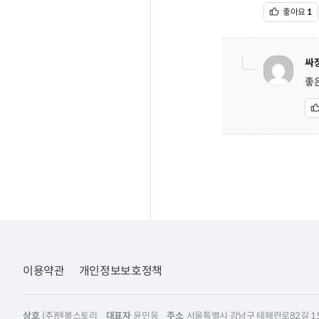
좋아요
1
싸
좋
이용약관
개인정보보호정책
상호
(주)텐볼스토리
대표자
윤민웅
주소
서울특별시 강남구 테헤란로82길 15,