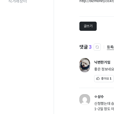
직거래장터
http://bizmoney.co.
글쓰기
댓글
3
등록
닉변한거임
좋은 정보네요
좋아요
1
ㅇ상수
신청했는데 승
1~2일 정도 