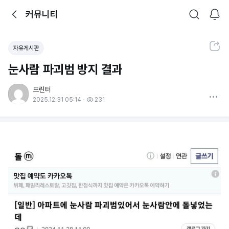
뒤로가기
커뮤니티
알림
커뮤니티
검색
공유하기
자유게시판
눈사람 파괴범 방지 결과
프린터
더보기
2025.12.31 05:14
231