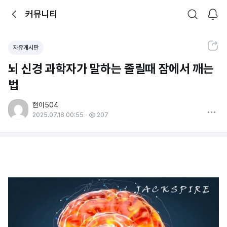
뒤로가기
커뮤니티
알림
커뮤니티
검색
공유하기
자유게시판
뇌 신경 과학자가 말하는 졸릴때 잠에서 깨는
법
현이504
더보기
2025.07.18 00:55
207