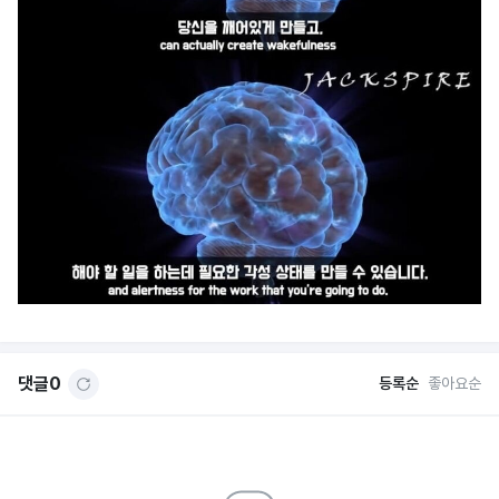
댓글
0
등록순
좋아요순