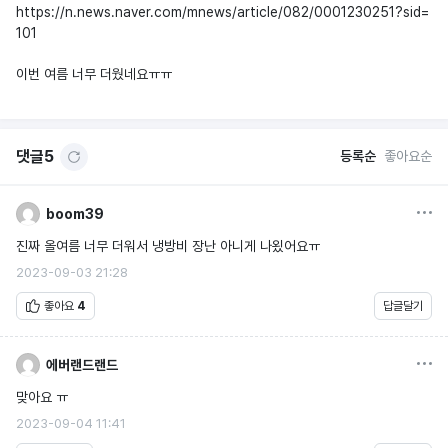
https://n.news.naver.com/mnews/article/082/0001230251?sid=
101
이번 여름 너무 더웠네요ㅠㅠ
댓글
5
등록순
좋아요순
옵션
boom39
진짜 올여름 너무 더워서 냉방비 장난 아니게 나욌어요ㅠ
2023-09-03 21:28
좋아요
4
답글달기
옵션
에버랜드랜드
맞아요 ㅠ
2023-09-04 11:41