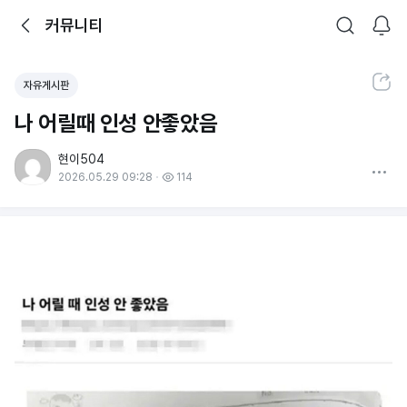
뒤로가기
커뮤니티
알림
커뮤니티
검색
공유하기
자유게시판
나 어릴때 인성 안좋았음
현이504
더보기
2026.05.29 09:28
114