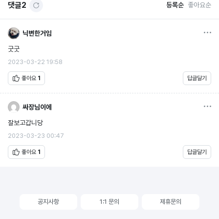
댓글
2
등록순
좋아요순
옵션
닉변한거임
굿굿
2023-03-22 19:58
좋아요
1
답글달기
옵션
싸장님이에
잘보고갑니당
2023-03-23 00:47
좋아요
1
답글달기
공지사항
1:1 문의
제휴문의