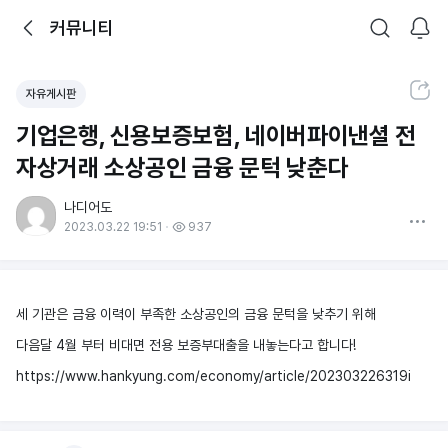
뒤로가기
커뮤니티
알림
커뮤니티
검색
공유하기
자유게시판
기업은행, 신용보증보험, 네이버파이낸셜 전
자상거래 소상공인 금융 문턱 낮춘다
나디어도
더보기
2023.03.22 19:51
937
세 기관은 금융 이력이 부족한 소상공인의 금융 문턱을 낮추기 위해
다음달 4월 부터 비대면 전용 보증부대출을 내놓는다고 합니다!
https://www.hankyung.com/economy/article/202303226319i