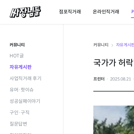
싸장님들
점포직거래
온라인직거래
커뮤니티
커뮤니티
자유게시
HOT글
국가가 허락
자유게시판
사업직거래 후기
프린터
2025.08.21
유머·핫이슈
성공실패이야기
구인·구직
질문답변