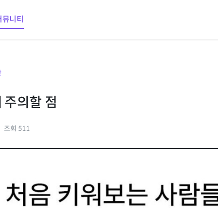
커뮤니티
판
때 주의할 점
조회 511