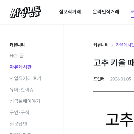
싸장님들
점포직거래
온라인직거래
커뮤니티
커뮤니티
자유게시
HOT글
고추 키울 
자유게시판
사업직거래 후기
프린터
2026.01.05
유머·핫이슈
성공실패이야기
구인·구직
질문답변