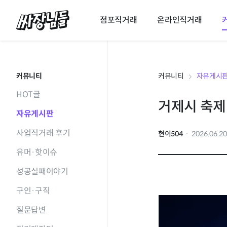
싸장님들
점포직거래
온라인직거래
커뮤니티
커뮤니티
자유게시
HOT글
거제시 축제
자유게시판
사업직거래 후기
현이504
2026.06.2
유머·핫이슈
성공실패이야기
구인·구직
질문답변