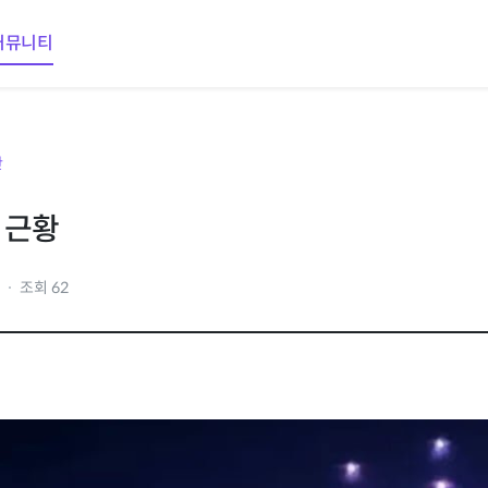
커뮤니티
판
 근황
0
조회 62