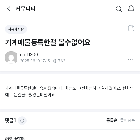
뒤로가기
커뮤니티
알림
커뮤니티
검색
공유하기
자유게시판
가계매물등록한걸 볼수없어요
qoffl300
더보기
2025.06.19 17:15
762
가계매물등록한것이 없어졌습니다. 화면도 그전화면하고 달라졌어요. 한화면
에 모든걸볼수있었는데말이죠.
댓글
1
등록순
좋아요순
옵션
운영팀