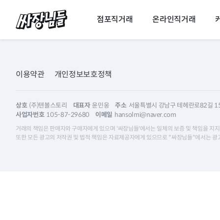
싸장님들
점포직거래
온라인직거래
이용약관
개인정보보호정책
상호
(주)텐볼스토리
대표자
윤민웅
주소
서울특별시 강남구 테헤란로82길 15,
사업자번호
105-87-29680
이메일
hansolmi@naver.com
거래의 책임은 판매자와 구매자에게 있으며 '싸장님들'에서는 일체의 보증 및 책임을 지지
또한 모든 광고의 저작권 및 법적 책임은 자료제공자에게 있으므로 "싸장님들"에서는 광고